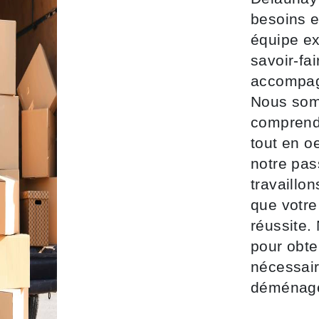
besoins e
équipe ex
savoir-fa
accompagn
Nous som
comprend
tout en o
notre pas
travaillo
que votr
réussite.
pour obte
nécessair
déménag