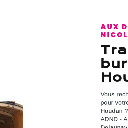
AUX DÉMÉNAGEMENTS
NICO
transfert de
bur
Ho
Vous recherchez un service de qualité
pour vot
Houdan ?
ADND - A
Delaunay 