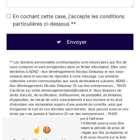
En cochant cette case, j'accepte les conditions
particulières ci-dessous **
Envoyer
** Les données personnelles communiquées sont nécessaires aux fins de
vous contacter et sont enregistrées dans un fichier informatisé. Elles sont
destinées à ADND - Aux déménagements Nicolas Delaunay et ses sous-
traitants dans le seul but de répondre à votre message. Les données
collectées seront communiquées aux seuls destinataires suivants: ADND -
Aux déménagements Nicolas Delaunay 15 rue des entrepreneurs , 78420
Carrières sur seine demenagementadnd@outlook.fr. Vous disposez de
droits d’accès, de rectification, d’effacement, de portabilité, de limitation,
d’opposition, de retrait de votre consentement à tout moment et du droit
d’introduire une réclamation auprès d’une autorité de contrôle, ainsi que
d’organiser le sort de vos données post-mortem. Vous pouvez exercer ces
droits par voie postale à l'adresse 15 rue des entrepreneurs , 78420
Carrières sur seine ou par courrier électronique à l'adresse
demenagementadnd@outlook.fr. Un justificatif d'identité pourra vous être
demandé. Nous conservons vos données pendant la période de prise de
contact puis pendant la durée de prescription légale aux fins probatoires et
de gestion des contentieux. Vous avez le droit de vous inscrire sur la liste