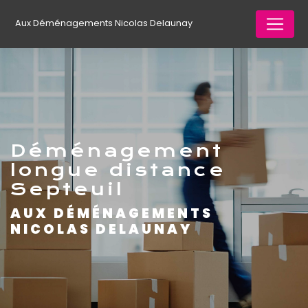
Panneau de gestion des cookies
Aux Déménagements Nicolas Delaunay
déménagement
longue distance
Septeuil
AUX DÉMÉNAGEMENTS
NICOLAS DELAUNAY