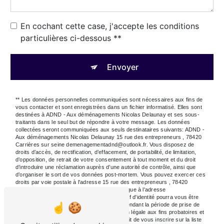
En cochant cette case, j'accepte les conditions
particulières ci-dessous **
Envoyer
** Les données personnelles communiquées sont nécessaires aux fins de
vous contacter et sont enregistrées dans un fichier informatisé. Elles sont
destinées à ADND - Aux déménagements Nicolas Delaunay et ses sous-
traitants dans le seul but de répondre à votre message. Les données
collectées seront communiquées aux seuls destinataires suivants: ADND -
Aux déménagements Nicolas Delaunay 15 rue des entrepreneurs , 78420
Carrières sur seine demenagementadnd@outlook.fr. Vous disposez de
droits d’accès, de rectification, d’effacement, de portabilité, de limitation,
d’opposition, de retrait de votre consentement à tout moment et du droit
d’introduire une réclamation auprès d’une autorité de contrôle, ainsi que
d’organiser le sort de vos données post-mortem. Vous pouvez exercer ces
droits par voie postale à l'adresse 15 rue des entrepreneurs , 78420
Carrières sur seine ou par courrier électronique à l'adresse
demenagementadnd@outlook.fr. Un justificatif d'identité pourra vous être
demandé. Nous conservons vos données pendant la période de prise de
contact puis pendant la durée de prescription légale aux fins probatoires et
de gestion des contentieux. Vous avez le droit de vous inscrire sur la liste