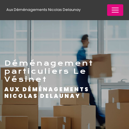
Panneau de gestion des cookies
Aux Déménagements Nicolas Delaunay
déménagement
particuliers Le
Vésinet
AUX DÉMÉNAGEMENTS
NICOLAS DELAUNAY