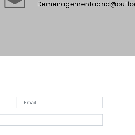
demenagementadnd@outloo