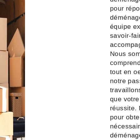
pour répo
déménage
équipe ex
savoir-fa
accompagn
Nous som
comprend
tout en o
notre pas
travaillo
que votr
réussite.
pour obte
nécessair
déménage