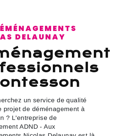
LAS DELAUNAY
fessionnels
Montesson
re projet de déménagement à
 ? L'entreprise de
ement ADND - Aux
ments Nicolas Delaunay est là