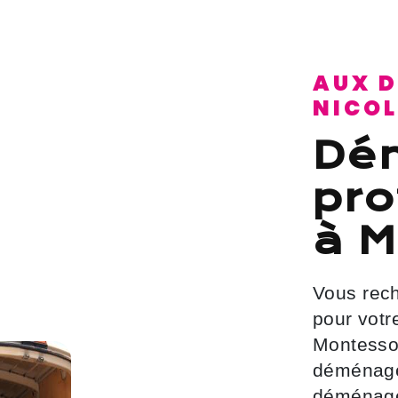
AUX DÉMÉNAGEMENTS
NICO
déménagement
pro
à 
Vous recherchez un service de qualité
pour vot
Montesson
déménag
déménage