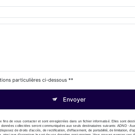
tions particulières ci-dessous **
Envoyer
fins de vous contacter et sont enregistrées dans un fichier informatisé. Elles sont d
es données collectées seront communiquées aux seuls destinataires suivants: ADND - 
sez de droits d’accès, de rectification, d’effacement, de portabilité, de limitation, d’o
ôle, ainsi que d’organiser le sort de vos données post-mortem. Vous pouvez exercer ces dr