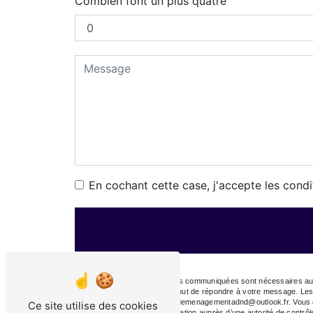
Combien font un plus quatre
En cochant cette case, j'accepte les condi
** Les données personnelles communiquées sont nécessaires aux 
sous-traitants dans le seul but de répondre à votre message. L
78420 Carrières sur seine demenagementadnd@outlook.fr. Vous dispo
Ce site utilise des cookies
droit d’introduire une réclamation auprès d’une autorité de contr