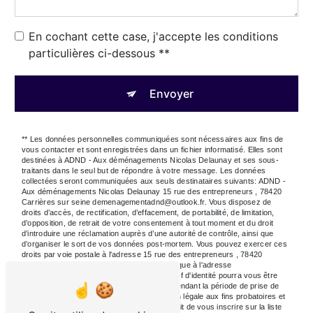
En cochant cette case, j'accepte les conditions
particulières ci-dessous **
Envoyer
** Les données personnelles communiquées sont nécessaires aux fins de
vous contacter et sont enregistrées dans un fichier informatisé. Elles sont
destinées à ADND - Aux déménagements Nicolas Delaunay et ses sous-
traitants dans le seul but de répondre à votre message. Les données
collectées seront communiquées aux seuls destinataires suivants: ADND -
Aux déménagements Nicolas Delaunay 15 rue des entrepreneurs , 78420
Carrières sur seine demenagementadnd@outlook.fr. Vous disposez de
droits d’accès, de rectification, d’effacement, de portabilité, de limitation,
d’opposition, de retrait de votre consentement à tout moment et du droit
d’introduire une réclamation auprès d’une autorité de contrôle, ainsi que
d’organiser le sort de vos données post-mortem. Vous pouvez exercer ces
droits par voie postale à l'adresse 15 rue des entrepreneurs , 78420
Carrières sur seine ou par courrier électronique à l'adresse
demenagementadnd@outlook.fr. Un justificatif d'identité pourra vous être
demandé. Nous conservons vos données pendant la période de prise de
contact puis pendant la durée de prescription légale aux fins probatoires et
de gestion des contentieux. Vous avez le droit de vous inscrire sur la liste