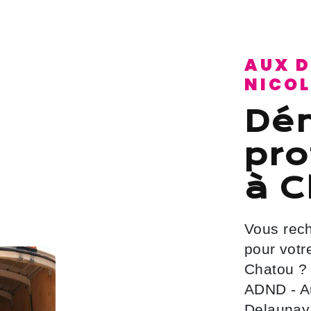
AUX DÉMÉNAGEMENTS
NICO
déménagement
pro
à C
Vous recherchez un service de qualité
pour vot
Chatou ?
ADND - A
Delaunay 