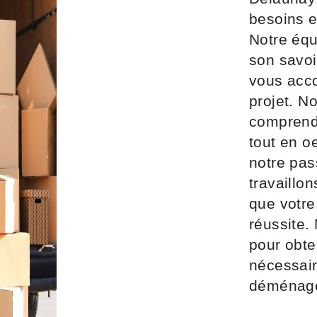
besoins 
Notre équ
son savoi
vous acco
projet. N
comprend
tout en o
notre pas
travaillo
que votr
réussite.
pour obte
nécessair
déménage