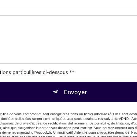
tions particulières ci-dessous **
Envoyer
fins de vous contacter et sont enregistrées dans un fichier informatisé. Elles sont d
es données collectées seront communiquées aux seuls destinataires suivants: ADND - 
sez de droits d’accès, de rectification, d’effacement, de portabilité, de limitation, d’o
ôle, ainsi que d’organiser le sort de vos données post-mortem. Vous pouvez exercer ces dr
sse demenagementadnd@outlook.fr. Un justificatif d'identité pourra vous être demandé. 