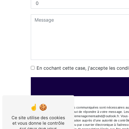
En cochant cette case, j'accepte les condi
** Les données personnelles communiquées sont nécessaires aux 
sous-traitants dans le seul but de répondre à votre message. L
78420 Carrières sur seine demenagementadnd@outlook.fr. Vous dispo
Ce site utilise des cookies
droit d’introduire une réclamation auprès d’une autorité de contr
et vous donne le contrôle
78420 Carrières sur seine ou par courrier électronique à l'adre
sur ceux que vous