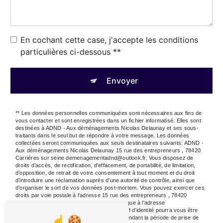
En cochant cette case, j'accepte les conditions
particulières ci-dessous **
Envoyer
** Les données personnelles communiquées sont nécessaires aux fins de
vous contacter et sont enregistrées dans un fichier informatisé. Elles sont
destinées à ADND - Aux déménagements Nicolas Delaunay et ses sous-
traitants dans le seul but de répondre à votre message. Les données
collectées seront communiquées aux seuls destinataires suivants: ADND -
Aux déménagements Nicolas Delaunay 15 rue des entrepreneurs , 78420
Carrières sur seine demenagementadnd@outlook.fr. Vous disposez de
droits d’accès, de rectification, d’effacement, de portabilité, de limitation,
d’opposition, de retrait de votre consentement à tout moment et du droit
d’introduire une réclamation auprès d’une autorité de contrôle, ainsi que
d’organiser le sort de vos données post-mortem. Vous pouvez exercer ces
droits par voie postale à l'adresse 15 rue des entrepreneurs , 78420
Carrières sur seine ou par courrier électronique à l'adresse
demenagementadnd@outlook.fr. Un justificatif d'identité pourra vous être
demandé. Nous conservons vos données pendant la période de prise de