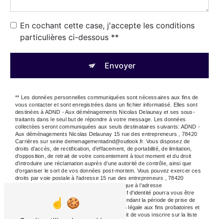
En cochant cette case, j'accepte les conditions
particulières ci-dessous **
Envoyer
** Les données personnelles communiquées sont nécessaires aux fins de
vous contacter et sont enregistrées dans un fichier informatisé. Elles sont
destinées à ADND - Aux déménagements Nicolas Delaunay et ses sous-
traitants dans le seul but de répondre à votre message. Les données
collectées seront communiquées aux seuls destinataires suivants: ADND -
Aux déménagements Nicolas Delaunay 15 rue des entrepreneurs , 78420
Carrières sur seine demenagementadnd@outlook.fr. Vous disposez de
droits d’accès, de rectification, d’effacement, de portabilité, de limitation,
d’opposition, de retrait de votre consentement à tout moment et du droit
d’introduire une réclamation auprès d’une autorité de contrôle, ainsi que
d’organiser le sort de vos données post-mortem. Vous pouvez exercer ces
droits par voie postale à l'adresse 15 rue des entrepreneurs , 78420
Carrières sur seine ou par courrier électronique à l'adresse
demenagementadnd@outlook.fr. Un justificatif d'identité pourra vous être
demandé. Nous conservons vos données pendant la période de prise de
contact puis pendant la durée de prescription légale aux fins probatoires et
de gestion des contentieux. Vous avez le droit de vous inscrire sur la liste