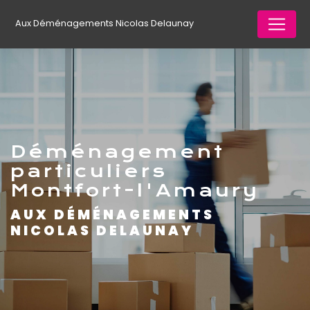
Panneau de gestion des cookies
Aux Déménagements Nicolas Delaunay
déménagement
particuliers
Montfort-l'Amaury
AUX DÉMÉNAGEMENTS
NICOLAS DELAUNAY