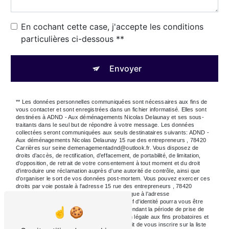
En cochant cette case, j'accepte les conditions
particulières ci-dessous **
Envoyer
** Les données personnelles communiquées sont nécessaires aux fins de
vous contacter et sont enregistrées dans un fichier informatisé. Elles sont
destinées à ADND - Aux déménagements Nicolas Delaunay et ses sous-
traitants dans le seul but de répondre à votre message. Les données
collectées seront communiquées aux seuls destinataires suivants: ADND -
Aux déménagements Nicolas Delaunay 15 rue des entrepreneurs , 78420
Carrières sur seine demenagementadnd@outlook.fr. Vous disposez de
droits d’accès, de rectification, d’effacement, de portabilité, de limitation,
d’opposition, de retrait de votre consentement à tout moment et du droit
d’introduire une réclamation auprès d’une autorité de contrôle, ainsi que
d’organiser le sort de vos données post-mortem. Vous pouvez exercer ces
droits par voie postale à l'adresse 15 rue des entrepreneurs , 78420
Carrières sur seine ou par courrier électronique à l'adresse
demenagementadnd@outlook.fr. Un justificatif d'identité pourra vous être
demandé. Nous conservons vos données pendant la période de prise de
contact puis pendant la durée de prescription légale aux fins probatoires et
de gestion des contentieux. Vous avez le droit de vous inscrire sur la liste