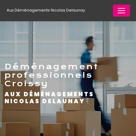
Panneau de gestion des cookies
Aux Déménagements Nicolas Delaunay
déménagement
professionnels
Croissy
AUX DÉMÉNAGEMENTS
NICOLAS DELAUNAY